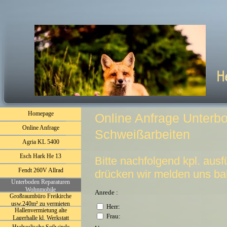
Homepage
Online Anfrage Unterb
Online Anfrage
Schweißarbeiten
Agria KL 5400
Esch Hark He 13
Bitte nachfolgend kpl. aus
Fendt 260V Allrad
drücken wir melden uns bal
Unterboden Reparaturen
Wohnmobile
Anrede :
Großraumbüro Freikirche
usw.240m² zu vermieten
Herr:
Hallenvermietung alte
hiervon 180m² plus Küche u. 2
Frau:
Lagerhalle kl. Werkstatt
kl. Zimmer (60m²)