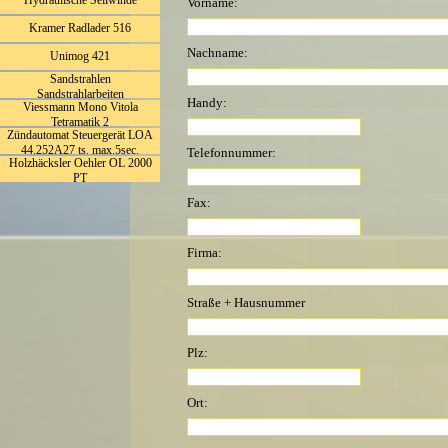
Hydraulische Seilwinde
Vorname:
Kramer Radlader 516
Nachname:
Unimog 421
Sandstrahlen
Sandstrahlarbeiten
Handy:
Viessmann Mono Vitola
Tetramatik 2
Zündautomat Steuergerät LOA
44.252A27 ts. max.5sec.
Telefonnummer:
Holzhäcksler Oehler OL 2000
PT
Fax:
Firma:
Straße + Hausnummer
Plz:
Ort: